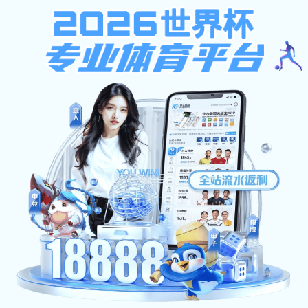
注册入口
奇异果体育平台
APP与网页版
入口｜畅享全球体育赛事与数
据服务
欢迎访问
奇异果体育平台
，提供全面覆盖足
球、篮球、电竞等项目的赛事资讯与数据内容，
支持
APP下载
与
网页使用
，每日同步更新千场
比赛，聚焦热门体育内容， 助您轻松获取赛事
动态，掌握比赛节奏。