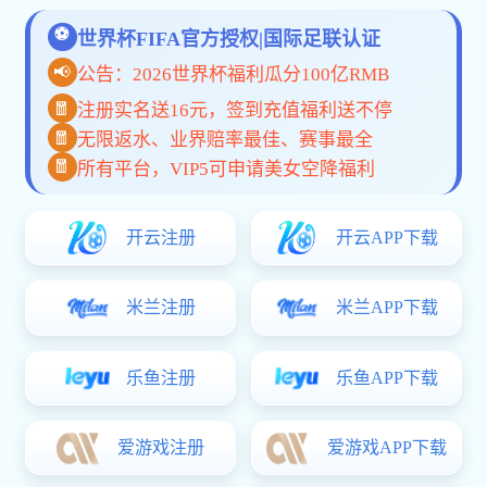
手机App
网页版
吴前生死战表现平平仅出场五分钟
师傅究竟在做什么工作
2026-07-07 04:54
63 次阅读
首页
/
体育热讯
在最近的一场关键比赛中，吴前的表现引起了广泛争