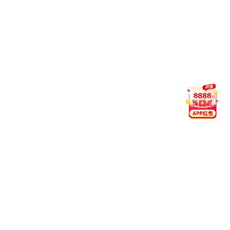
与调整，无论是Wu Qian还是整个团队，都能迎来更
好的明天。
未来仍然充满希望，只要所有人齐心协力，共同面对
困难，就一定能够取得理想中的成绩。而这一切，都
源自于对于篮球本身热爱的坚持与追求，也必将在成
长道路上留下浓墨重彩的一笔。
上一篇：
巴萨寻求莱万替代者凯恩小蜘蛛佩…
下一篇：
茹子楠进球献给奶奶感恩支持心声