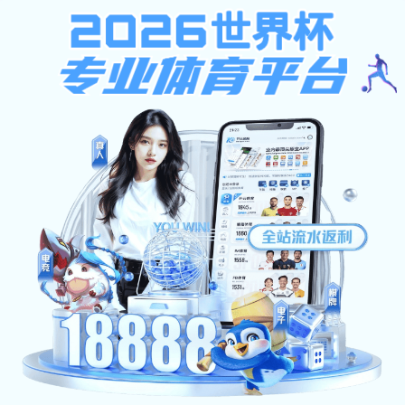
注册入口
奇异果体育平台
APP与网页版
入口｜畅享全球体育赛事与数
据服务
欢迎访问
奇异果体育平台
，提供全面覆盖足
球、篮球、电竞等项目的赛事资讯与数据内容，
支持
APP下载
与
网页使用
，每日同步更新千场
比赛，聚焦热门体育内容， 助您轻松获取赛事
动态，掌握比赛节奏。