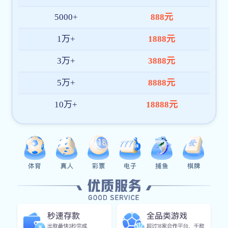
赛胜利，往往需要极高的竞技水平与稳定性。
而对于一些缺乏顶级阵队友支持的球员来说，独自扛
起球队责任显得尤为不易。他们在逆境中展现出的领
导力与抗压能力，使他们获得了更高的认可。这些成
功案例往往引发人们对“无最佳阵队友”这一话题的广
泛讨论。
由此可见，季后赛胜场数不仅仅是数字，它背后蕴含
的是运动员个人能力、团队合作以及战术执行等多重
因素。正因如此，那些能在艰难情形下创造佳绩的球
员，更加值得赞赏与铭记。
2、现役三大杰出例子
首先，我们不得不提到的是浓眉哥安东尼·戴维斯。在
他的职业生涯中，多次经历伤病困扰，但他依然能在