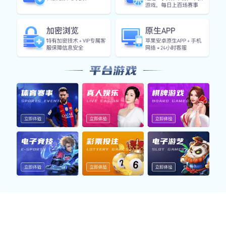
2019年与2020年间率领洛杉矶湖人夺得总冠军，并贡
献了多个关键性的胜利。他以其全面的技术和强大的
身体素质，在面对强敌时显得游刃有余，即便身边缺
少超级巨星，他仍旧能够成为比赛中的决定性因素。
其次是达米安·利拉德，他以其超凡的投射能力和关键
时刻制造罚球机会著称。在多次进入季后赛却未能组
建豪华阵容的时候，他依旧通过自身努力帮助波特兰
开拓者取得了一系列重要胜利。他那股永不放弃、敢
于挑战强敌的精神，让他即使面对困境也能屡屡创造
奇迹。
最后要提及的是吉米·巴特勒，他在迈阿密热火期间展
现出了卓越领导力和比赛影响力。在缺乏其他明星球
员支持时，他带领热火一路杀入总决赛，令对手闻风